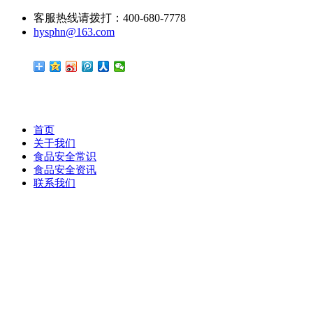
客服热线请拨打：400-680-7778
hysphn@163.com
首页
关于我们
食品安全常识
食品安全资讯
联系我们