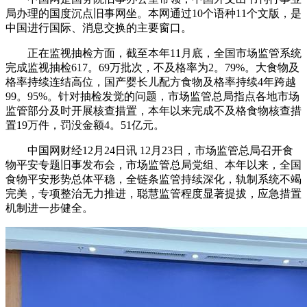
局办理的国度沉点旧事网坐。本网通过10个语种11个文版，是
中国进行国际、消息交换的主要窗口。
正在监视抽检方面，截至本年11月底，全国市场监管系统
完成监视抽检617。69万批次，不及格率为2。79%。大食物及
格率持续连结高位，国产婴长儿配方食物及格率持续4年跨越
99。95%。针对抽检发觉的问题，市场监管总局指点各地市场
监管部分及时开展核查措置，本年以来完成不及格食物核查措
置19万件，罚没金额4。51亿元。
中国网财经12月24日讯 12月23日，市场监管总局召开食
物平安专题旧事发布会，市场监管总局党组、本年以来，全国
食物平安形势总体平稳，全链条监管持续深化，轨制系统不竭
完美，专项整治无力推进，聪慧监管程度显著提拔，应急措置
机制进一步健全。