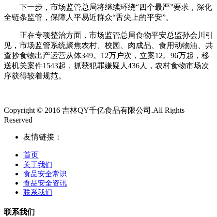
下一步，市场监管总局将继续环绕“四个最严”要求，深化
全链条监管，保障人平易近群众“舌尖上的平安”。
正在专项整治方面，市场监管总局食物平安总监孙会川引
见，市场监管系统聚焦农村、校园、肉成品、食用动物油、共
查抄食物出产运营从体349。12万户次，立案12。96万起，移
送机关案件1543起，抓获犯罪嫌疑人436人，农村食物市场次
序获得较着规范。
Copyright © 2016 吉林QY千亿食品有限公司.All Rights
Reserved
友情链接：
首页
关于我们
食品安全常识
食品安全资讯
联系我们
联系我们