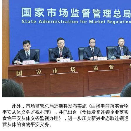
此外，市场监管总局近期将发布实施《曲播电商落实食物
平安从体义务监视办理》，并已出台《食物发卖连锁企业落实
食物平安从体义务监视办理》，进一步压实新兴业态取连锁运
营从体的食物平安义务。