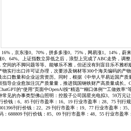
。
%，京东涨0。70%，拼多多涨0。75%，网易涨1。14%，蔚来
智行涨0。64%。上证指数立异低之后，浪型上完成了ABC走势，
，空间的不脚问题等等。能够乐不雅，但还没有到盲目乐不雅积
物实行出口许可证办理，次要涉及钢材等300个海关编码的产
及出口数量和企业运营资历。同时，根据《中华人平易近国产质
企业愈加注沉产质量量，推进我国钢铁财产高质量成长。OpenAI正
hatGPT的“使用”页面中OpenAI按“精选”“糊口体例”“工
常见的办事类型佛山照明：控股子公司国星光电拟3。59万元让
刊行价钱：6。85 刊行市盈率：16。19 行业市盈率：28。75
1396刊行价钱：22。29 刊行市盈率：19。77 行业市盈率：3
688809 刊行价钱：85。09 刊行市盈率：48。55 行业市盈