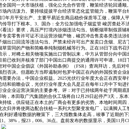
进全国同一大市场扶植，强化公允合作管理，鞭策经济轮回通顺。
市场内活泼力。要持续提拔平台经济常态化监管能力，鞭策平台
首年月平安出产、主要平易近生商品稳价保质等工做，保障人
的传导打下根本。3、国办：全方位加强电子烟监管 峻厉查处不
《看法》要求，高压严打境内涉烟违法勾当。斩断烟草制假原辅
草专卖零售许可证不法运营涉烟产物，峻厉冲击售卖各类违法涉
子烟出口回流等违法勾当。严禁未经许可出产发卖口含烟、尼古
烟草雷同的产物和简略单纯制烟机械等行为。正在18日下战书召
暗示，对稀土相关物项实施出口管制以来，中方从管部分向中国
目前已收到并核准了部门中国出口商提交的通用许可申请。18日
密对中国企业倡议《外国补助条例》（FSR）查询拜访，先后对
强烈否决。但愿欧方当即遏制对包罗中国正在内的外国投资企业的
需要办法，中国企业权益。2025光伏行业年度大会正在西安
总结和前瞻会议，光伏行业年度大会凡是正在每年12月中下旬进
行业企业运营决策的主要参考。评：对于已持续两年处于周期底
响，本田取广汽集团的合伙工场将自12月29日起停产3天，东本
续，供应链正在本土的厂商会有更多的劣势。本地时间周四，特朗普
次归并将使两边配合扶植一系列大型聚变发电厂，以满脚人工智能
，正在利好通缩数据的鞭策下，三大指数集体走高，竣事了近期的下跌走
数涨1。38%，报23，006。36点。盘前发布的数据显示，美国11