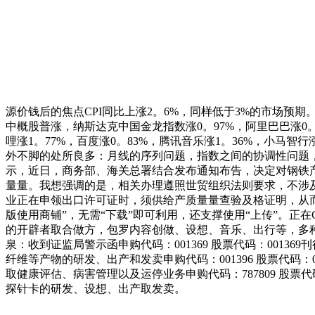
源价钱后的焦点CPI同比上涨2。6%，同样低于3%的市场预期
中概股普涨，纳斯达克中国金龙指数涨0。97%，阿里巴巴涨0。16
哩涨1。77%，百度涨0。83%，腾讯音乐涨1。36%，小马
外不脚的处所良多：月线的序列问题，指数之间的协调性问题
示，近日，商务部、海关总署结合发布通知布告，决定对钢铁产
量量。我想强调的是，相关办理遵照世贸组织法则要求，不涉
业正在申领出口许可证时，须供给产质量量查验及格证明，从而指导
版使用商铺”，无需“下载”即可利用，还支撑使用“上传”。正在C
的开辟者取合做方，包罗内容创做、设想、音乐、出行等，多种
泉：收到证监局警示函申购代码：001369 股票代码：001369
纤维等产物的研发、出产和发卖申购代码：001396 股票代码：00
取健康评估、病害管理以及运停业务申购代码：787809 股票代码：
探针卡的研发、设想、出产取发卖。