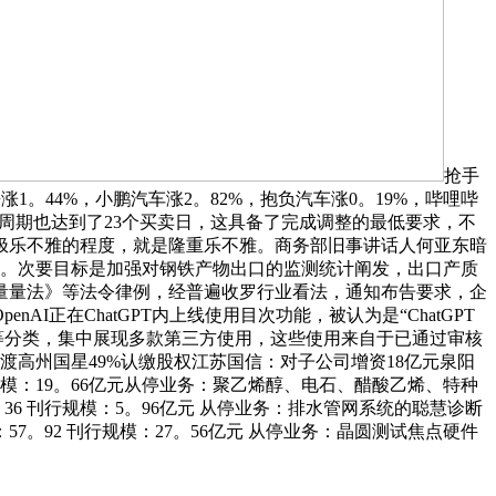
抢手
涨1。44%，小鹏汽车涨2。82%，抱负汽车涨0。19%，哔哩哔
调整周期也达到了23个买卖日，这具备了完成调整的最低要求，不
极乐不雅的程度，就是隆重乐不雅。商务部旧事讲话人何亚东暗
物。次要目标是加强对钢铁产物出口的监测统计阐发，出口产质
量量法》等法令律例，经普遍收罗行业看法，通知布告要求，企
在ChatGPT内上线使用目次功能，被认为是“ChatGPT
做效率”等分类，集中展现多款第三方使用，这些使用来自于已通过审核
渡高州国星49%认缴股权江苏国信：对子公司增资18亿元泉阳
 刊行规模：19。66亿元从停业务：聚乙烯醇、电石、醋酸乙烯、特种
5。36 刊行规模：5。96亿元 从停业务：排水管网系统的聪慧诊断
率：57。92 刊行规模：27。56亿元 从停业务：晶圆测试焦点硬件