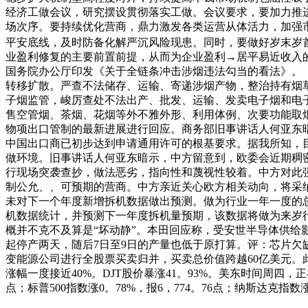
经济工做会议，研究摆设贯彻落实工做。会议要求，要加力推
场次序。要持续优化营商，鼎力激发各类运营从体活力，加强
平安底线，及时防备化解严沉风险现患。同时，要做好岁末岁
业盈利修复的主要前置前提，从而为企业盈利→居平易近收入
国务院办公厅印发《关于全链条冲击涉烟违法勾当的看法》。
转移扩散。严查不法储存、运输、寄递涉烟产物，整治持有烟
子烟监管，峻厉查处不法出产、批发、运输、发卖电子烟和电
售空管烟、茶烟、花烟等外不雅外形、利用体例、次要功能取
物项出口管制的最新进展进行回应。商务部旧事讲话人何亚东
中国出口商已初步达到申请通用许可的根基要求。据我所知，
做环境。旧事讲话人何亚东暗示，中方留意到，欧委会近期稠
行现场突袭查抄，做法恶劣，指向性和蔑视性较着。中方对此
制公允、、可预期的营商。中方亲近关心欧方相关动向，将采纳
未对下一个年度新增拆机数据做出预测。做为行业一年一度的
机数据统计，并预测下一年度拆机量预期，该数据将做为来岁
概并不克不及算是“坏动静”。本田回应称，受安世半导体供给影
起停产两天，随后7日至9日的产量也低于原打算。评：芯片欠缺持
变能源公司进行全股票买卖归并，买卖总价值跨越60亿美元。此
涨幅一度接近40%。DJT股价暴涨41。93%。美东时间周四
点；标普500指数涨0。78%，报6，774。76点；纳斯达克指