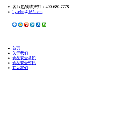
客服热线请拨打：400-680-7778
hysphn@163.com
首页
关于我们
食品安全常识
食品安全资讯
联系我们