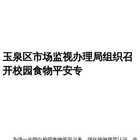
玉泉区市场监视办理局组织召
开校园食物平安专
为进一步明白校园食物平安义务，强化操做规范认识，全