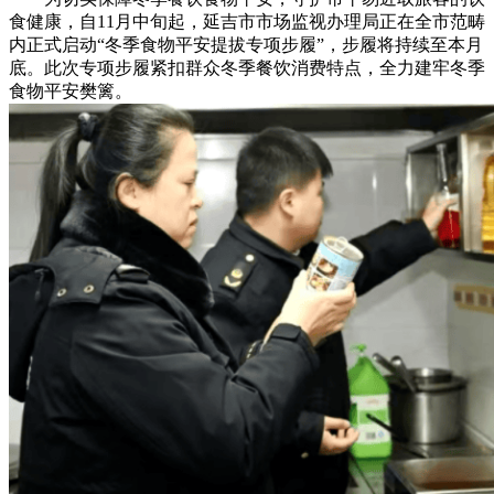
食健康，自11月中旬起，延吉市市场监视办理局正在全市范畴
内正式启动“冬季食物平安提拔专项步履”，步履将持续至本月
底。此次专项步履紧扣群众冬季餐饮消费特点，全力建牢冬季
食物平安樊篱。