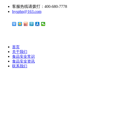
客服热线请拨打：400-680-7778
hysphn@163.com
首页
关于我们
食品安全常识
食品安全资讯
联系我们