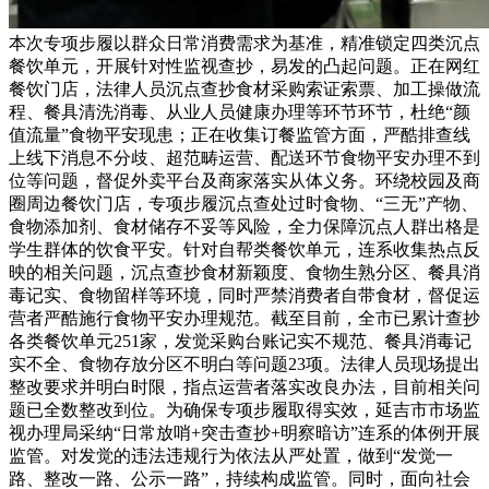
本次专项步履以群众日常消费需求为基准，精准锁定四类沉点
餐饮单元，开展针对性监视查抄，易发的凸起问题。正在网红
餐饮门店，法律人员沉点查抄食材采购索证索票、加工操做流
程、餐具清洗消毒、从业人员健康办理等环节环节，杜绝“颜
值流量”食物平安现患；正在收集订餐监管方面，严酷排查线
上线下消息不分歧、超范畴运营、配送环节食物平安办理不到
位等问题，督促外卖平台及商家落实从体义务。环绕校园及商
圈周边餐饮门店，专项步履沉点查处过时食物、“三无”产物、
食物添加剂、食材储存不妥等风险，全力保障沉点人群出格是
学生群体的饮食平安。针对自帮类餐饮单元，连系收集热点反
映的相关问题，沉点查抄食材新颖度、食物生熟分区、餐具消
毒记实、食物留样等环境，同时严禁消费者自带食材，督促运
营者严酷施行食物平安办理规范。截至目前，全市已累计查抄
各类餐饮单元251家，发觉采购台账记实不规范、餐具消毒记
实不全、食物存放分区不明白等问题23项。法律人员现场提出
整改要求并明白时限，指点运营者落实改良办法，目前相关问
题已全数整改到位。为确保专项步履取得实效，延吉市市场监
视办理局采纳“日常放哨+突击查抄+明察暗访”连系的体例开展
监管。对发觉的违法违规行为依法从严处置，做到“发觉一
路、整改一路、公示一路”，持续构成监管。同时，面向社会