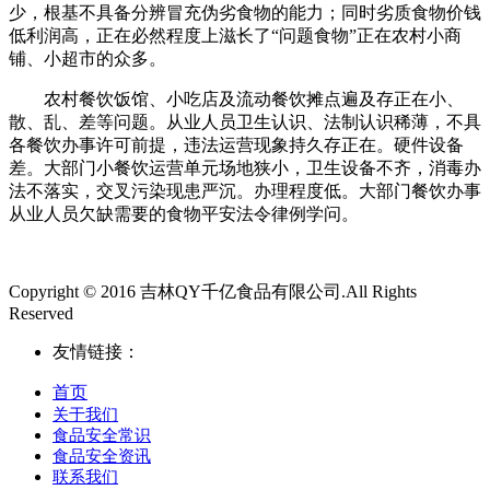
少，根基不具备分辨冒充伪劣食物的能力；同时劣质食物价钱
低利润高，正在必然程度上滋长了“问题食物”正在农村小商
铺、小超市的众多。
农村餐饮饭馆、小吃店及流动餐饮摊点遍及存正在小、
散、乱、差等问题。从业人员卫生认识、法制认识稀薄，不具
各餐饮办事许可前提，违法运营现象持久存正在。硬件设备
差。大部门小餐饮运营单元场地狭小，卫生设备不齐，消毒办
法不落实，交叉污染现患严沉。办理程度低。大部门餐饮办事
从业人员欠缺需要的食物平安法令律例学问。
Copyright © 2016 吉林QY千亿食品有限公司.All Rights
Reserved
友情链接：
首页
关于我们
食品安全常识
食品安全资讯
联系我们