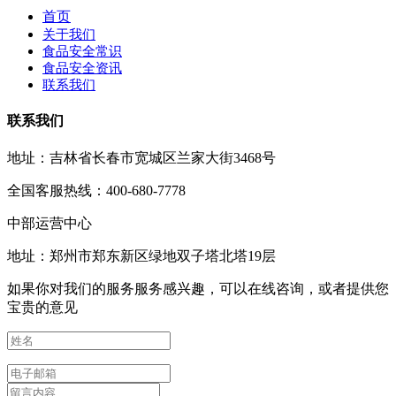
首页
关于我们
食品安全常识
食品安全资讯
联系我们
联系我们
地址：吉林省长春市宽城区兰家大街3468号
全国客服热线：400-680-7778
中部运营中心
地址：郑州市郑东新区绿地双子塔北塔19层
如果你对我们的服务服务感兴趣，可以在线咨询，或者提供您
宝贵的意见