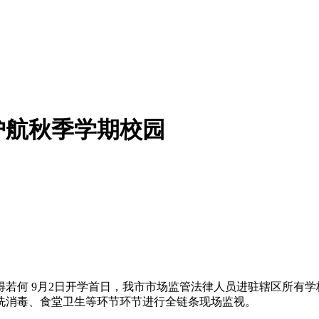
护航秋季学期校园
何 9月2日开学首日，我市市场监管法律人员进驻辖区所有学校
洗消毒、食堂卫生等环节环节进行全链条现场监视。