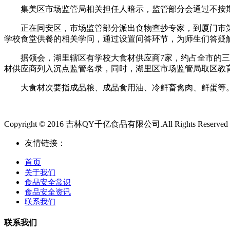
集美区市场监管局相关担任人暗示，监管部分会通过不按期
正在同安区，市场监管部分派出食物查抄专家，到厦门市第
学校食堂供餐的相关学问，通过设置问答环节，为师生们答疑
据领会，湖里辖区有学校大食材供应商7家，约占全市的三分
材供应商列入沉点监管名录，同时，湖里区市场监管局取区教
大食材次要指成品粮、成品食用油、冷鲜畜禽肉、鲜蛋等。
Copyright © 2016 吉林QY千亿食品有限公司.All Rights Reserved
友情链接：
首页
关于我们
食品安全常识
食品安全资讯
联系我们
联系我们