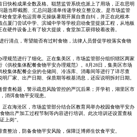
日快检成果全数及格。聪慧监管系统也派上了用场，正在思明
发觉问题当即截图、汇总问题清单传递学校立整立改。是市场监管
学校食堂承包运营单元操纵暑期开展自查自纠，并正在此根本
和指点厦门尝试中学、滨城中学等学校启动食堂提拔工程，从地板
正在硬件设备上有了较大提拔，食堂加工获得较着改善。
进行清点，寄望能否有过时食物，法律人员督促学校落实食物
理规范进行了细化。正在集美区，市场监管部分组织辖区两家
《供校集体配餐食物平安办理规范》。8月28日，集美区市场
供校集体配餐企业的仓储间、冷冻库、消毒间等进行了详尽查
说明厂家、出产日期、保质期等根基消息，还应说明拆封日期。
递督查检题，警示疏忽风险管控的严沉后果；开学初，湖里区市
改，消弭食物平安现患。
正在海沧区，市场监管部分结合区教育局举办校园食物平安办
、食物出产加工过程节制等内容进行培训。此次培训还设置查核
证上岗”。
查整治，防备食物平安风险，保障泛博师生饮食平安。