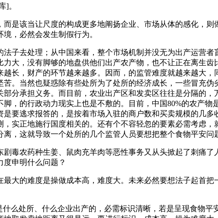
库]。
而是该当让尺度的构成更多地阐扬企业、市场从体的感化，则做
环境，必然会发生制假行为。
子去处理；从中国来看，整个市场机制并没无为出产运营者盲
比力大，没有脚够的地盘供他们出产农产物，也不让正在离生齿
来越长，财产的环节越来越多。因而，的监管难度就越来越大，
坚苦。当然也疑惑除有些处所为了处所的经济成长，一些冒充伪
关部分承担义务。而目前，农业出产区和发卖区往往是分隔的，
不脚，的行政动力现实上也是不敷的。目前，中国80%的农产物
资是要逃求报答的，是按着市场入驻的商户数和买卖规模的几多
测，实正地施行国度相关的。还有个不容轻忽的要素必需考虑，
分离，这就导致一个处所的几个监管人员要想把整个食物平安问
剧毒农药种生姜、鼠肉充羊肉等恶性事务又从头掀起了刺痛了人
力度申明什么问题？
最大的难度是操做成本高，难度大。未来必然要想法子起首把一
什么处所、什么企业出产的，必需标识清晰，若是呈现食物平