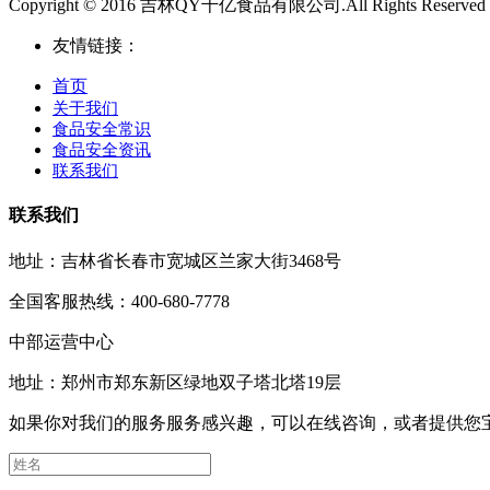
Copyright © 2016 吉林QY千亿食品有限公司.All Rights Reserved
友情链接：
首页
关于我们
食品安全常识
食品安全资讯
联系我们
联系我们
地址：吉林省长春市宽城区兰家大街3468号
全国客服热线：400-680-7778
中部运营中心
地址：郑州市郑东新区绿地双子塔北塔19层
如果你对我们的服务服务感兴趣，可以在线咨询，或者提供您