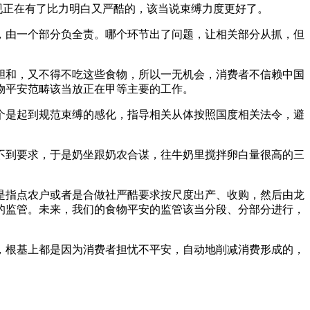
现正在有了比力明白又严酷的，该当说束缚力度更好了。
由一个部分负全责。哪个环节出了问题，让相关部分从抓，但
和，又不得不吃这些食物，所以一无机会，消费者不信赖中国
物平安范畴该当放正在甲等主要的工作。
是起到规范束缚的感化，指导相关从体按照国度相关法令，避
到要求，于是奶坐跟奶农合谋，往牛奶里搅拌卵白量很高的三
指点农户或者是合做社严酷要求按尺度出产、收购，然后由龙
的监管。未来，我们的食物平安的监管该当分段、分部分进行，
根基上都是因为消费者担忧不平安，自动地削减消费形成的，