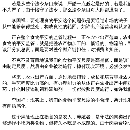
若是从整个法令条目来说，严酷一点必定是好的，若是我们
不为严了，由于恪守了法令，那么法令条目对大师都没有了。
李国祥：要处理食物平安这个问题仍是要通过市场的法子，
从中能够获得益处，构成良性的轮回。如许出产运营者就从泉
正在整个食物平安的监管过程中，正在农业出产范畴，农业
食物的平安监管，就是把整农产物加工的、畅通的、物流的，
该部分负总责，而是要对整个财产链担任，对消费者担任。
不克不及盲目地说我们的食物平安尺度是高是低，而是该当
由制定尺度，然后由企业被动施行，掉臂现实环境，必然会发
将来，农业出产方面，通过地盘扭转，成长和培育职业农人
的、手艺程度比力高的、有办理能力的从体正在农业出产中阐
药，什么时候遏制饲料添加剂，一切都按照尺度施行，如许我
李国祥：现实上，我们的食物平安尺度的不合理，离开现实
有阐扬感化。
这个风险现正在损害的是农人，养殖者，是守法的肉类出产
够选择不吃肉类食物，但持久不吃是不成能的。由于肉类食物