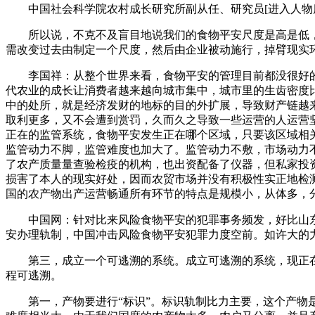
中国社会科学院农村成长研究所副从任、研究员[进入人物
所以说，不克不及盲目地说我们的食物平安尺度是高是低，
需改变过去由制定一个尺度，然后由企业被动施行，掉臂现实
李国祥：从整个世界来看，食物平安的管理目前都没很好的法
代农业的成长让消费者越来越向城市集中，城市里的生齿密度
中的处所，就是经济发财的地标的目的外扩展，导致财产链越
取利更多，又不会遭到赏罚，久而久之导致一些运营的人运营
正在的监管系统，食物平安发生正在哪个区域，只要该区域相
监管动力不脚，监管难度也加大了。监管动力不敷，市场动力
了农产质量量查验检疫的机构，也出资配备了仪器，但私家投
损害了本人的现实好处，因而农贸市场并没有积极性实正地检
国的农产物出产运营畅通所有环节的特点是规模小，从体多，
中国网：针对比来风险食物平安的犯罪事务频发，好比山东
安办理轨制，中国冲击风险食物平安犯罪力度空前。如许大的
第三，成立一个可逃溯的系统。成立可逃溯的系统，现正在
程可逃溯。
第一，产物要进行“标识”。标识轨制比力主要，这个产物是