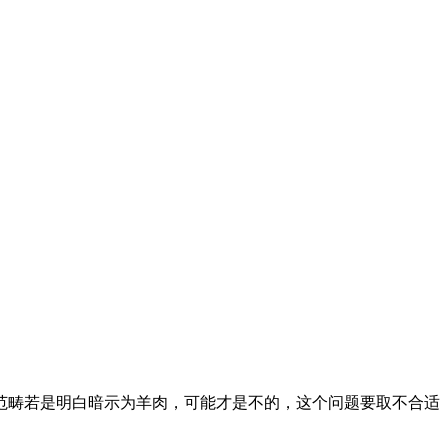
畴若是明白暗示为羊肉，可能才是不的，这个问题要取不合适