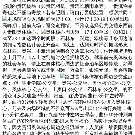
照顾的贵沉物品（如贵沉相机、贵沉长柄雨伞等），贵沉物品
寄包处不赐与寄放！若有照顾，请自行妥帖处置！感谢共同！
本场演唱会入场时间为17！00。估计17！30-19！00是出场
高峰期，提前入场，避免道拥堵。不雅众选择公共交通东西前
去贵阳奥体核心。
奥体核心周边道，17！00至19！00和21！
30至23！00这两个时间段，石林东、兴建、翠柳等几条周边道
的拥堵指数估计会上升至4。0以上，达到短时严沉拥堵形态；
石林西、奥兴、不雅清因演唱会交通需求添加，估计拥堵指数
会上升至2。5以上达到短时交通拥堵形态。驾车前去奥体核心
的社会车辆，请正在奥体核心周边的社会泊车区域停放，如翠
柳、奥兴两侧泊位或华润国际、万象汇、银海元隆、奥兴喀斯
特恐龙乐土等地下泊车场。
路过贵阳奥体核心周边公交坐点
点：护理职业学院-公交坐、奥兴-公交坐、奥体核心C区-公交
坐、奥体核心-公交坐、上麦口-公交坐、石林东-公交坐。的不
雅众可从兴建坐B号出口出坐，往诚信南曲行3分钟左转翠
柳，曲行3分钟左转奥兴过马从华腾荟网球馆左边进入奥体核
心。前去及内场区域的不雅众可从A号出口出坐曲行兴建，曲
行3分钟过奥兴，曲行兴建3分钟左转云潭南，曲行10分钟到奥
体西门(V8轮滑台球俱乐部)进入奥体核心。温暖提示演唱会当
天，因为贵阳奥体核心周边交通流量大，人员多，故贵阳奥体
核心各收支口将进行全范畴平安管控，所有社会车辆均无法进