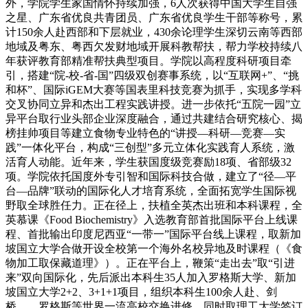
外，学院学生家国情怀持续加强，6人次获得中国大学生自强
之星、广东省优良共青团员、广东省优良学生干部等称号，累
计150余人赴西部和下层就业，430余论理学生深切云南等西部
地域及粤东、粤西欠发财地域开展科教帮扶，帮力学校持续八
年获评教育部精准帮扶典型项目。学院以高程度科研项目牵
引，搭建“院-校-省-国”四级双创赛事系统，以“互联网+”、“挑
和杯”、国际iGEM大赛等国表里科技竞赛为抓手，实现多学科
交叉协同立异和杰出工程实践讲授。进一步依托“五院一园”立
异平台取行业头部企业深度融合，通过共建结合研究核心、揭
榜挂帅项目等建立食物专业特色的“讲授—科研—竞赛—实
践”一体化平台，构成“三创型”多元立体化实践育人系统，激
活育人动能。近年来，学生获国度级竞赛励18项、省部级32
项。学院依托国度外专引智和国际科技合做，建立了“径—平
台—品牌”联动的国际化人才培育系统，全面拓宽学生国际视
野取全球胜任力。正在径上，扶植全英杰出班和本科课程，全
英慕课《Food Biochemistry》入选教育部首批国际平台上线课
程、首批输出印度尼西亚“一带一”国际平台线上课程，取新加
坡国立大学合做开设全校第一个海外名校异地及时课程（《食
物加工取保藏道理》）。正在平台上，鞭策“走出去”取“引进
来”双向国际化，先后派出本科生35人加入罗格斯大学、新加
坡国立大学2+2、3+1+1项目，组织本科生100余人赴、剑
桥、、罗格斯等世界一流高校交换进修，同时取理工大学签订