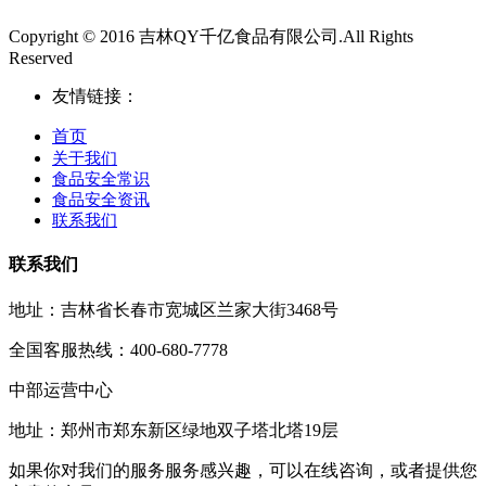
Copyright © 2016 吉林QY千亿食品有限公司.All Rights
Reserved
友情链接：
首页
关于我们
食品安全常识
食品安全资讯
联系我们
联系我们
地址：吉林省长春市宽城区兰家大街3468号
全国客服热线：400-680-7778
中部运营中心
地址：郑州市郑东新区绿地双子塔北塔19层
如果你对我们的服务服务感兴趣，可以在线咨询，或者提供您