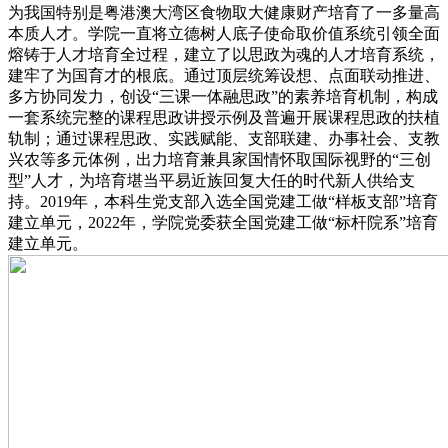
为我国特别是粤港澳大湾区食物取大健康财产培育了一多量高
本质人才。学院一直将立德树人底子使命取价值系统引领全面
熔铸于人才培育全过程，建立了以思政为魂的人才培育系统，
建牢了为国育才的根底。通过顶层统筹设想、点面联动推进、
多方协同发力，创设“三课一体融思政”的素养培育机制，构成
一套系统完整的课程思政讲授示例及普遍开展课程思政的扶植
轨制；通过课程思政、实践赋能、支部联建、办事社会、支教
兴农等多元体例，出力培育兼具家国情怀取国际视野的“三创
型”人才，为培育堪当平易近族回复大任的时代新人供给支
持。2019年，本科生党支部入选全国党建工做“样板支部”培育
建立单元，2022年，学院党委获全国党建工做“标杆院系”培育
建立单元。