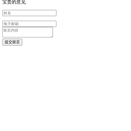
宝贵的意见
提交留言