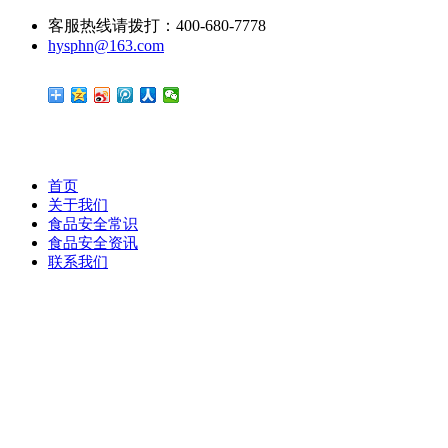
客服热线请拨打：400-680-7778
hysphn@163.com
首页
关于我们
食品安全常识
食品安全资讯
联系我们