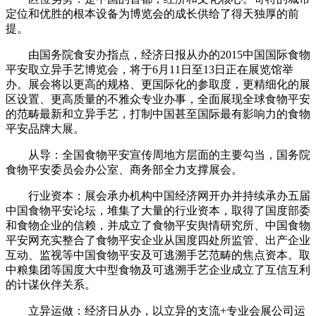
定位和优胜的根本设备为博览会的成长供给了得天独厚的前
提。
由国务院食安办指点，经济日报从办的2015中国国际食物
平安取立异手艺博览会，将于6月11日至13日正在展览馆举
办。展会将以更高的规格、更国际化的参取度，更精细化的展
区设置、更高质量的不雅众专业办事，全面展现全球食物平安
的范畴最新和立异手艺，打制中国甚至国际最有影响力的食物
平安品牌大展。
从导：全国食物平安宣传周地方层面的主要勾当，国务院
食物平安委员会办公室、商务部全力支撑展会。
行业资本：展会承办机构中国经济网开办并持续承办五届
中国食物平安论坛，堆集了大量的行业资本，取得了国度部委
和食物企业的信赖，并成立了食物平安舆情研究所、中国食物
平安网充实整合了食物平安企业从国度四处所监管、出产企业
互动、监视等中国食物平安及可逃溯手艺范畴的焦点资本。取
中粮集团等国度大中型食物及可逃溯手艺企业成立了互信互利
的计谋伙伴关系。
立异运做：经济日从办，以立异的支流+专业会展公司运