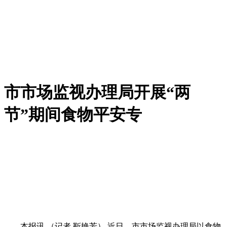
市市场监视办理局开展“两
节”期间食物平安专
本报讯 （记者 靳艳芳） 近日，市市场监视办理局以食物