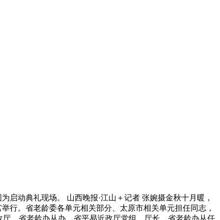
图为启动典礼现场。 山西晚报·江山＋记者 张婉摄金秋十月暖，
文化宫举行。省老龄委各单元相关部分、太原市相关单元担任同志，
易近政厅、省老龄办从办，省平易近政厅党组、厅长，省老龄办从任