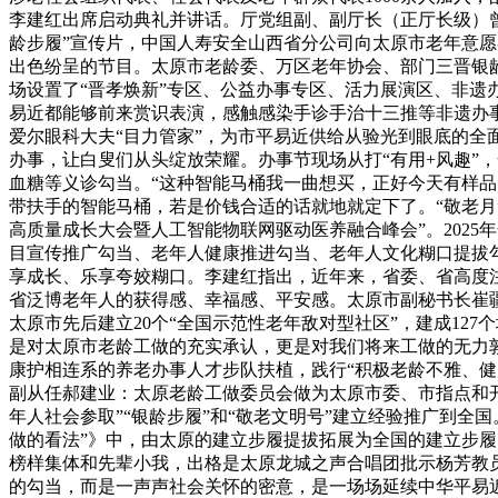
李建红出席启动典礼并讲话。厅党组副、副厅长（正厅长级）曾
龄步履”宣传片，中国人寿安全山西省分公司向太原市老年意愿
出色纷呈的节目。太原市老龄委、万区老年协会、部门三晋银龄
场设置了“晋孝焕新”专区、公益办事专区、活力展演区、非遗办
易近都能够前来赏识表演，感触感染手诊手治十三推等非遗办事
爱尔眼科大夫“目力管家”，为市平易近供给从验光到眼底的全
办事，让白叟们从头绽放荣耀。办事节现场从打“有用+风趣”
血糖等义诊勾当。“这种智能马桶我一曲想买，正好今天有样品
带扶手的智能马桶，若是价钱合适的话就地就定下了。“敬老月”勾
高质量成长大会暨人工智能物联网驱动医养融合峰会”。202
目宣传推广勾当、老年人健康推进勾当、老年人文化糊口提拔
享成长、乐享夸姣糊口。李建红指出，近年来，省委、省高度
省泛博老年人的获得感、幸福感、平安感。太原市副秘书长崔
太原市先后建立20个“全国示范性老年敌对型社区”，建成12
是对太原市老龄工做的充实承认，更是对我们将来工做的无力
康护相连系的养老办事人才步队扶植，践行“积极老龄不雅、
副从任郝建业：太原老龄工做委员会做为太原市委、市指点和开展
年人社会参取”“银龄步履”和“敬老文明号”建立经验推广到全国
做的看法”》中，由太原的建立步履提拔拓展为全国的建立步履
榜样集体和先辈小我，出格是太原龙城之声合唱团批示杨芳教员
的勾当，而是一声声社会关怀的密意，是一场场延续中华平易