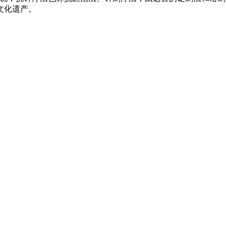
文化遗产。