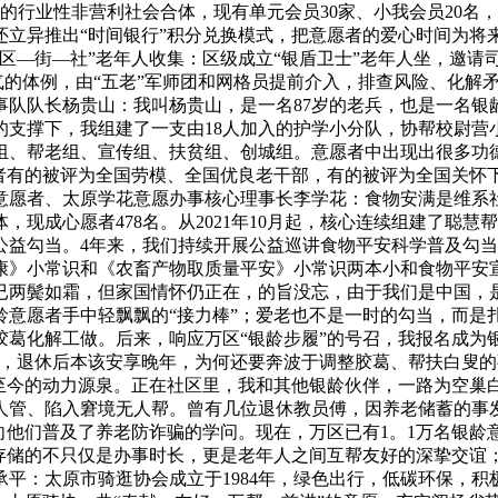
准的行业性非营利社会合体，现有单元会员30家、小我会员20名
立异推出“时间银行”积分兑换模式，把意愿者的爱心时间为将来
区—街—社”老年人收集：区级成立“银盾卫士”老年人坐，邀请
气的体例，由“五老”军师团和网格员提前介入，排查风险、化解
事队队长杨贵山：我叫杨贵山，是一名87岁的老兵，也是一名银
的支撑下，我组建了一支由18人加入的护学小分队，协帮校尉营
头组、帮老组、宣传组、扶贫组、创城组。意愿者中出现出很多
愿者有的被评为全国劳模、全国优良老干部，有的被评为全国关怀
意愿者、太原学花意愿办事核心理事长李学花：食物安满是维系
，现成心愿者478名。从2021年10月起，核心连续组建了聪
益勾当。4年来，我们持续开展公益巡讲食物平安科学普及勾当3
康》小常识和《农畜产物取质量平安》小常识两本小和食物平安
已两鬓如霜，但家国情怀仍正在，的旨没忘，由于我们是中国，
意愿者手中轻飘飘的“接力棒”；爱老也不是一时的勾当，而是扎
葛化解工做。后来，响应万区“银龄步履”的号召，我报名成为
我，退休后本该安享晚年，为何还要奔波于调整胶葛、帮扶白叟
我至今的动力源泉。正在社区里，我和其他银龄伙伴，一路为空巢
人管、陷入窘境无人帮。曾有几位退休教员傅，因养老储蓄的事
向他们普及了养老防诈骗的学问。现在，万区已有1。1万名银龄
存储的不只仅是办事时长，更是老年人之间互帮友好的深挚交谊；
平：太原市骑逛协会成立于1984年，绿色出行，低碳环保，