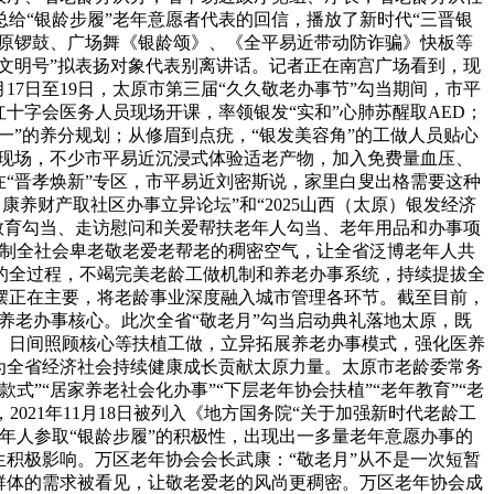
给“银龄步履”老年意愿者代表的回信，播放了新时代“三晋银
太原锣鼓、广场舞《银龄颂》、《全平易近带动防诈骗》快板等
文明号”拟表扬对象代表别离讲话。记者正在南宫广场看到，现
17日至19日，太原市第三届“久久敬老办事节”勾当期间，市平
十字会医务人员现场开课，率领银发“实和”心肺苏醒取AED；
一”的养分规划；从修眉到点疣，“银发美容角”的工做人员贴心
当现场，不少市平易近沉浸式体验适老产物，加入免费量血压、
“晋孝焕新”专区，市平易近刘密斯说，家里白叟出格需要这种
康养财产取社区办事立异论坛”和“2025山西（太原）银发经济
情教育勾当、走访慰问和关爱帮扶老年人勾当、老年用品和办事项
营制全社会卑老敬老爱老帮老的稠密空气，让全省泛博老年人共
的全过程，不竭完美老龄工做机制和养老办事系统，持续提拔全
摆正在主要，将老龄事业深度融入城市管理各环节。截至目前，
域养老办事核心。此次全省“敬老月”勾当启动典礼落地太原，既
、日间照顾核心等扶植工做，立异拓展养老办事模式，强化医养
为全省经济社会持续健康成长贡献太原力量。太原市老龄委常务
”“居家养老社会化办事”“下层老年协会扶植”“老年教育”“老
021年11月18日被列入《地方国务院“关于加强新时代老龄工
年人参取“银龄步履”的积极性，出现出一多量老年意愿办事的
积极影响。万区老年协会会长武康：“敬老月”从不是一次短暂
群体的需求被看见，让敬老爱老的风尚更稠密。万区老年协会成