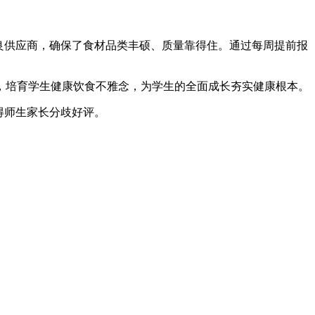
良供应商，确保了食材品类丰硕、质量靠得住。通过每周提前报
培育学生健康饮食不雅念，为学生的全面成长夯实健康根本。
得师生家长分歧好评。