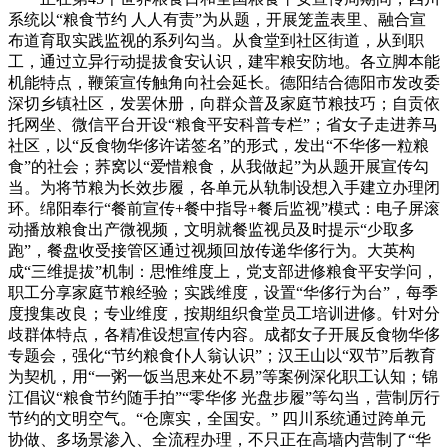
系统以“粮食节约 人人有责”为从题，开展笼盖表里、融合宣
布道育取实践监视的系列勾当。从食堂到社区街道，从到职
工，通过立异行动提拔食安认识，建牢粮安防地。各立脚本能
机能特点，鞭策宣传触角向社会延长。德阳结合德阳市发改委
深切乡镇社区，发罢休册，向群众普及家庭节粮技巧；自贡依
托网坐、微信平台开设“粮食平安科普专栏”；省女子走进养马
社区，以“反食物华侈许诺签名”的形式，发出“不华侈一粒粮
食”的社会；荞窝以“爱惜粮食，从我做起”为从题开展宣传勾
当。为将节粮为长效步履，各单元从轨制设想入手建立办理闭
环。绵阳奉行“餐前宣传+餐中指导+餐后监视”模式：电子屏滚
动播放粮食出产微视频，文明就餐监视员及时提示“少取多
跑”，餐盘收受接管区通过视频回放传递华侈行为。大英构
成“三维提拔”机制：思惟维度上，党支部进修粮食平安学问，
职工分享家庭节粮经验；实践维度，设置“华侈行为台”，每季
度搜集改良；专业维度，按期组织食堂员工培训进修。针对分
歧群体特点，各精准设想宣传内容。成都女子开展反食物华侈
专题会，强化“节约粮食仆人翁认识”；汉王山以“双节”后教育
为契机，用“一粥一饭当思来处不易”等案例深化职工认知；锦
江倡议“粮食节约随手拍”“零华侈 光盘步履”等勾当，营制厉行
节约的文明空气。“仓廪实，全国安。” 四川系统通过跨单元
协做、多场景渗入、全流程办理，不只正在高墙内营制了“华