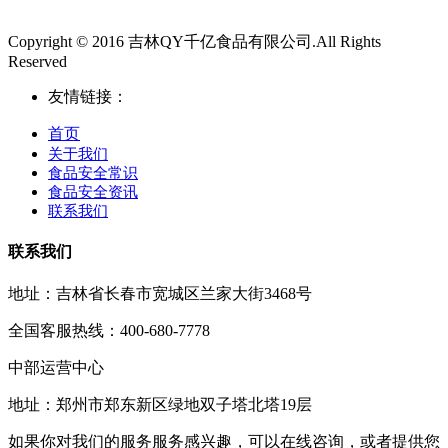
Copyright © 2016 吉林QY千亿食品有限公司.All Rights
Reserved
友情链接：
首页
关于我们
食品安全常识
食品安全资讯
联系我们
联系我们
地址：吉林省长春市宽城区兰家大街3468号
全国客服热线：400-680-7778
中部运营中心
地址：郑州市郑东新区绿地双子塔北塔19层
如果你对我们的服务服务感兴趣，可以在线咨询，或者提供您