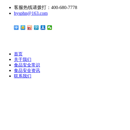
客服热线请拨打：400-680-7778
hysphn@163.com
首页
关于我们
食品安全常识
食品安全资讯
联系我们