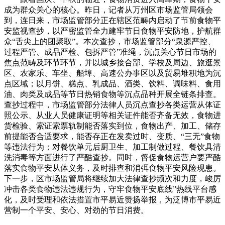
成为群众关心的核心。昨日，记者从万州区市场监管局领会
到，连日来，市场监管部分正在辖区范畴内启动了节前食物平
安监视查抄，以严密监管全力建牢节日食物平安防地，护航群
众“舌尖上的团聚取”。本次查抄，市场监管部分“泉源严控、
过程严管、成品严检、包拆严管”准绳，沉点关心节日市场的
焦点范畴及环节环节，并以城乡接合部、学校及周边、旅逛景
区、农家乐、车坐、船埠、高速公办事区以及贸易堆积地为沉
点区域；以月饼、糕点、乳成品、酒类、饮料、调味料、食用
油、肉类及成品等节日热销食物等沉点品种开展全链条排查。
查抄过程中，市场监管部分法律人员沉点查抄各类运营从体证
照公示、从业人员健康证明等相关证件能否齐备无效，食物进
货检验、索证索票轨制能否落实到位，食物出产、加工、储存
前提能否合适要求，能否存正在发卖过时、变质、“三无”食物
等违法行为；对餐饮单元后厨卫生、加工制做过程、餐饮具清
洗消毒等方面进行了严酷查抄。同时，督促食物运营户要严酷
落实食物平安从体义务，及时排查和消弭食物平安风险现患。
下一步，区市场监管局将继续加大法律查抄频次和力度，峻厉
冲击各类食物违法违规行为，守牢食物平安底线”热线平台感
化，及时受理和依法措置市平易近赞扬举报，为泛博市平易近
营制一个平安、安心、对劲的节日消费。