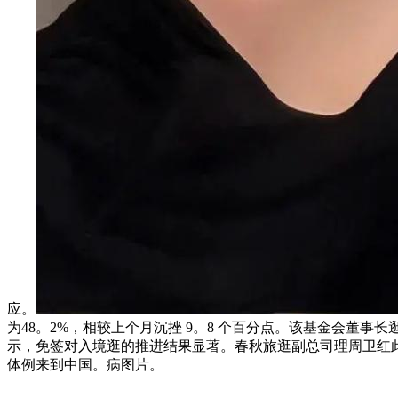
应。
为48。2%，相较上个月沉挫 9。8 个百分点。该基金会董事长
示，免签对入境逛的推进结果显著。春秋旅逛副总司理周卫红
体例来到中国。病图片。