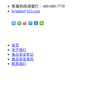
客服热线请拨打：400-680-7778
hysphn@163.com
首页
关于我们
食品安全常识
食品安全资讯
联系我们