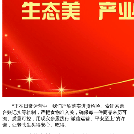
“正在日常运营中，我们严酷落实进货检验、索证索票、
台账记实等轨制，严把食物准入关，确保每一件商品来历可
溯、质量可控，用现实步履践行‘诚信运营、平安至上’的许
诺，让老苍生买得安心、吃得。