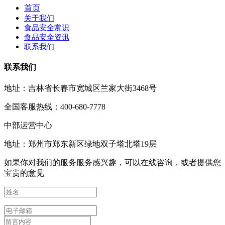
首页
关于我们
食品安全常识
食品安全资讯
联系我们
联系我们
地址：吉林省长春市宽城区兰家大街3468号
全国客服热线：400-680-7778
中部运营中心
地址：郑州市郑东新区绿地双子塔北塔19层
如果你对我们的服务服务感兴趣，可以在线咨询，或者提供您
宝贵的意见