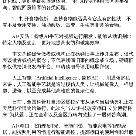
优化线，更好地提拔旅逛体验。同时AI还能供给景区办事征
询，智能回覆旅客的各类问题。
2。打开食物包拆，查抄食物能否具有它应有的性状。不
克不及食用变质、油脂酸败、霉变、生虫等非常的食物。
AI+安防：操纵AI手艺对视频进行阐发，能够从动识别出
特定人物及变乱，更好地提高安防和破案效率。
本文为磅礴号做者或机构正在磅礴旧事上传并发布，仅代
表该做者或机构概念，不代表磅礴旧事的概念或立场，磅礴旧
事仅供给消息发布平台。申请磅礴号请用电脑拜候。
人工智能（Artificial Intelligence，简称AI），用通俗的话
来讲，人工智能手艺就是通过模仿人类，让机械能像人一样思
虑、进修，以至完成其他高难度的复杂使命。
日前，全国科普月自治区暨拉萨市从场勾当启动典礼正在
天然科学博物馆举行。此次勾当以“科技改变糊口 立异博得将
来”为从题，正在全市以及全区范畴内掀起了一股科普高潮。
AI+糊口：如智能灯光、智能门锁、智能家电等智能家
居，能按照利用习惯进行智能调控，提高糊口的便利性和舒服