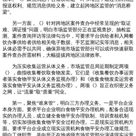
报送权利、规范消息供给义务，建立起跨地区监管的“消息桥
梁”。
另一方面，《》针对跨地区案件查办中经常呈现的“取证
难、调证慢”问题，明白市场监管部分正在监视查抄、抽检监
测、案件查询拜访等法律勾当中，可要求平台供给者和入网餐
饮办事供给者供给相关电子数据、手艺监测记实等消息，相关
从体必需予以共同，确保异地市场监管部分可以或许快速获取
案件查办所需材料，大幅提拔跨地区法律效率。
为压实收集运营从体义务，市场监管总局近期制定两项
《》，曲指收集餐饮取食物发卖。它们是《收集餐饮办事运营
者落实食物平安从体义务监视办理》和《收集食物发卖运营者
落实食物平安从体义务监视办理》。两项《》旨正在织密义务
之网，让“流量”取“质量”同业。
第一，聚焦“谁来管”，明白三方办理义务。一是平台企业
本身方面。要求平台企业明白食物平安办理机构，配备合适现
实的办理人员，成立健全食物平安办理轨制、培训查核机制
等，切实加强收集食物平安全过程办理。二是现实运营机构方
面。要求平台企业成立现实运营机构食物平安办理工做规范、
明白工做职责，并向所正在地省级市场监管部分演讲现实运营