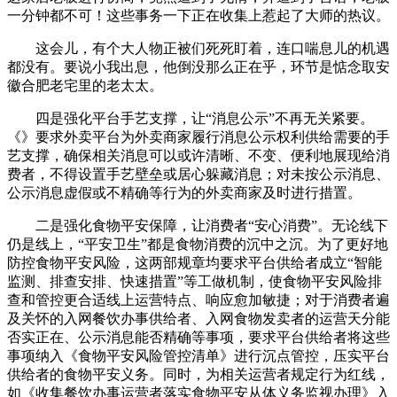
一分钟都不可！这些事务一下正在收集上惹起了大师的热议。
这会儿，有个大人物正被们死死盯着，连口喘息儿的机遇
都没有。要说小我出息，他倒没那么正在乎，环节是惦念取安
徽合肥老宅里的老太太。
四是强化平台手艺支撑，让“消息公示”不再无关紧要。
《》要求外卖平台为外卖商家履行消息公示权利供给需要的手
艺支撑，确保相关消息可以或许清晰、不变、便利地展现给消
费者，不得设置手艺壁垒或居心躲藏消息；对未按公示消息、
公示消息虚假或不精确等行为的外卖商家及时进行措置。
二是强化食物平安保障，让消费者“安心消费”。无论线下
仍是线上，“平安卫生”都是食物消费的沉中之沉。为了更好地
防控食物平安风险，这两部规章均要求平台供给者成立“智能
监测、排查安排、快速措置”等工做机制，使食物平安风险排
查和管控更合适线上运营特点、响应愈加敏捷；对于消费者遍
及关怀的入网餐饮办事供给者、入网食物发卖者的运营天分能
否实正在、公示消息能否精确等事项，要求平台供给者将这些
事项纳入《食物平安风险管控清单》进行沉点管控，压实平台
供给者的食物平安义务。同时，为相关运营者规定行为红线，
如《收集餐饮办事运营者落实食物平安从体义务监视办理》入