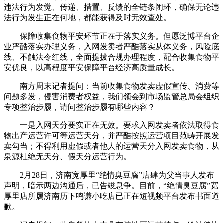
违法行为发觉、传递、措置、反馈的全链条闭环，确保无论违
法行为发生正在何地，都能获得及时无效查处。
保障收集食物平安环节正在于落实义务。但愿泛博平台企
业严酷落实办理义务，入网发卖者严酷落实从体义务，风险底
线、不触法令红线，全面提拔合规办理程度，配合收集食物平
安优良，以高程度平安保障平台经济高质量成长。
南方周末记者提问：当前收集食物发卖虚假宣传、消费等
问题多发，侵害消费者权益，我们领会到市场监管总局会组织
专项整治步履，请问整治步履有哪些内容？
一是入网天分要实正在无效。要求入网发卖者依法取得食
物出产运营许可等运营天分，并严酷按照运营项目范畴开展发
卖勾当；不得利用虚假或者他人的运营天分入网发卖食物，从
泉源杜绝无天分、假天分运营行为。
2月28日，济南宽厚里“绝情臭豆腐”店肆为父当事人发布
声明，暗示两边沟通后，已告竣息争。目前，“绝情臭豆腐”宽
厚里店所属济南历下鸣谦小吃店已正在短视频平台发布书面道
歉。