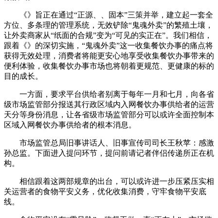
《》旨正在通过“正源、、固本”三策并举，建立起一套全
方位、多条理的管理系统，无效铲除“鬼魂外卖”的繁殖土壤，
让外卖商家从“纸面的合规”变为“可见的实正在”。我们相信，
跟着《》的深切实施，“鬼魂外卖”这一收集餐饮办事的痛点将
获得无效处理，消费者将能更安心地享受收集餐饮办事带来的
便利体验，收集餐饮办事市场也将朝着更规范、更健康的标的
目的成长。
一方面，要求平台供给者别离于每年一月和七月，向各省
级市场监管部分报送其行政区域内入网餐饮办事供给者的运营
天分等身份消息，让各省级市场监管部分可以或许全面控制本
区域入网餐饮办事供给者的根本消息。
市场监管总局旧事讲话人、旧事宣传司司长王秋苹：感激
孙总监。下面进入提问环节，提问前请记者伴侣传递所正在机
构。
相信跟着这两部规章的出台，可以或许进一步压紧压实相
关运营者的食物平安义务，优化收集消费，守牢食物平安底
线。