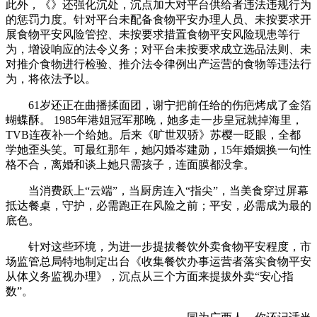
此外，《》还强化沉处，沉点加大对平台供给者违法违规行为
的惩罚力度。针对平台未配备食物平安办理人员、未按要求开
展食物平安风险管控、未按要求措置食物平安风险现患等行
为，增设响应的法令义务；对平台未按要求成立选品法则、未
对推介食物进行检验、推介法令律例出产运营的食物等违法行
为，将依法予以。
61岁还正在曲播揉面团，谢宁把前任给的伤疤烤成了金箔
蝴蝶酥。 1985年港姐冠军那晚，她多走一步皇冠就掉海里，
TVB连夜补一个给她。后来《旷世双骄》苏樱一眨眼，全都
学她歪头笑。可最红那年，她闪婚岑建勋，15年婚姻换一句性
格不合，离婚和谈上她只需孩子，连面膜都没拿。
当消费跃上“云端”，当厨房连入“指尖”，当美食穿过屏幕
抵达餐桌，守护，必需跑正在风险之前；平安，必需成为最的
底色。
针对这些环境，为进一步提拔餐饮外卖食物平安程度，市
场监管总局特地制定出台《收集餐饮办事运营者落实食物平安
从体义务监视办理》，沉点从三个方面来提拔外卖“安心指
数”。