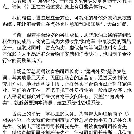
记者提问：“鬼魂外卖”一曲是收集餐饮办事食物平安的痛
点。请问《》正在整治这类乱象上有哪些具体行动？
我们相信，通过建立全方位、可视化的餐饮外卖消息披露
系统，能让消费者正在点外卖时愈加“知根知底”，大白消费。
当前，跟着平台经济的兴旺成长，从柴米油盐酱醋茶到饮
料生鲜肉成品，食物已成为大师收集“购物车”中最次要的商品
之一。但取此同时，冒充伪劣、虚假营销等问题也时有发生、
严沉影响人平易近群众食物平安感和消费决心，也限制了食物
行业的高质量成长。
市场监管总局餐饮食物司司长俞：“鬼魂外卖”是收集热
词，其素质是无天分、无固定场合的运营者，通过天分制假、
套用许可、地址虚构等手段，正在外卖平台伪拆成正轨商家停
业。它们的存正在，严沉干扰了外卖行业的一般市场次序，也
了人平易近群众对于餐饮食物平安的决心。要整治“鬼魂外
卖”，就必必要溯本清源，建立系统性管理系统。
舌尖上的平安，掌心里的义务。为帮帮大师理解两个《》
相关内容，今天我们邀请到市场监管总局食物平安总监孙会川
先生、食物出产运营司司长司光先生、餐饮食物司司长俞先
生、特殊食物司司长刘松涛先生、律例司副司长密斯，几位担