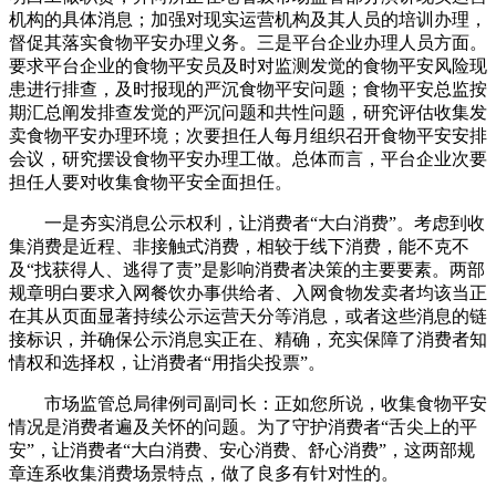
机构的具体消息；加强对现实运营机构及其人员的培训办理，
督促其落实食物平安办理义务。三是平台企业办理人员方面。
要求平台企业的食物平安员及时对监测发觉的食物平安风险现
患进行排查，及时报现的严沉食物平安问题；食物平安总监按
期汇总阐发排查发觉的严沉问题和共性问题，研究评估收集发
卖食物平安办理环境；次要担任人每月组织召开食物平安安排
会议，研究摆设食物平安办理工做。总体而言，平台企业次要
担任人要对收集食物平安全面担任。
一是夯实消息公示权利，让消费者“大白消费”。考虑到收
集消费是近程、非接触式消费，相较于线下消费，能不克不
及“找获得人、逃得了责”是影响消费者决策的主要要素。两部
规章明白要求入网餐饮办事供给者、入网食物发卖者均该当正
在其从页面显著持续公示运营天分等消息，或者这些消息的链
接标识，并确保公示消息实正在、精确，充实保障了消费者知
情权和选择权，让消费者“用指尖投票”。
市场监管总局律例司副司长：正如您所说，收集食物平安
情况是消费者遍及关怀的问题。为了守护消费者“舌尖上的平
安”，让消费者“大白消费、安心消费、舒心消费”，这两部规
章连系收集消费场景特点，做了良多有针对性的。