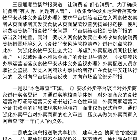
三是通顺赞扬举报渠道，让消费者“舒心消费”。为了确保
消费者“有人听、问题有人管”，《收集食物发卖运营者落实食
物平安从体义务监视办理》要求平台供给者正在入网食物发卖
者从页面或者其发卖食物从页面显著设置赞扬举报链接，便利
消费者赞扬举报食物平安问题；平台供给者接到赞扬举报的，
该当及时处置。同时，要求入网食物发卖企业将收集食物消费
赞扬措置环境列入《食物平安风险管控清单》进行沉点管控。
此外，为强化食物平安社会共治，考虑到外卖配送员间接接触
商户，可以或许曲不雅领会商户的食物卫生情况，《收集餐饮
办事运营者落实食物平安从体义务监视办理》外卖配送人员参
取社会监视，发觉入网餐饮办事供给者存正在食物平安违法行
为的，及时向平台供给者反映，并向市场监管部分举报。
一是以“本色审查”正源。《》要求外卖平台该当对外卖商
家进行实名登记，并通过实地核查等体例，对外卖商家的食物
运营许可证等运营天分证书进行本色性审查，外卖商家运营天
分证书载明的消息取现实环境相符，而非仅做形式审查。通过
强化外卖平台对外卖商家的准入审查，压实其做为外卖商家入
网审查“第一守门人”的义务。
二是成立消息报送取共享机制，建牢政企“协同管”的数据
根本。《》聚焦消息不合错误称这一环节堵点，通过明白消息