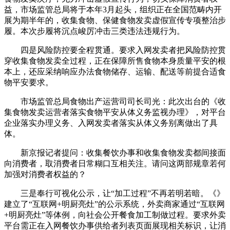
益，市场监管总局将于本年3月起头，组织正在全国范畴内开
展为期半年的，收集食物、保健食物发卖虚假宣传专项整治步
履。本次步履将沉点峻厉冲击三类违法违规行为。
四是风险防控要全程贯通。要求入网发卖者把风险防控贯
穿收集食物发卖全过程，正在保障所售食物本身质量平安的根
本上，还应采纳响应办法食物储存、运输、配送等前提合适食
物平安要求。
市场监管总局食物出产运营司司长司光：此次出台的《收
集食物发卖运营者落实食物平安从体义务监视办理》，对平台
企业落实办理义务、入网发卖者落实从体义务别离做出了具
体。
新京报记者提问：收集餐饮办事和收集食物发卖都间接面
向消费者，取消费者日常糊口互相关注。请问这两部规章若何
加强对消费者权益的？
三是奉行可视化公示，让“加工过程”不再若明若暗。《》
建立了“互联网+明厨亮灶”的公示系统，外卖商家通过“互联网
+明厨亮灶”等体例，向社会公开餐食加工制做过程。要求外卖
平台需正在入网餐饮办事供给者列表页面展现相关标识，让消