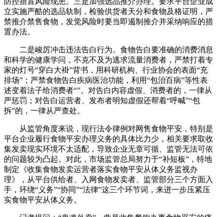
防控措置风险现患。三是加强选品推介办理。要求平台企业成
立实施严酷的选品轨制，检验供货者天分和食物及格证明，严
禁推介禁售食物，发觉风险时要当即遏制推介并采纳响应的措
置办法。
二是峻厉冲击违法告白行为。食物告白要准确的消费消息
和科学的健康学问，不克不及为逃求流量消费者，严禁打着专
家的灯号“穿白大褂”背书，用科研机构、行业协会的表面“充
排场”；严禁食物告白疾病医治功能，利用“包治百病”等性表
述变着法子给消费者“”。对告白内容虚假、消费者的，一律从
严惩罚；对告白运营者、发布者明知虚假还帮着“呼喊”“包
拆”的，一律从严查处。
从监管角度来说，现行法令律例对网售食物平安，特别是
平台企业履行食物平安办理义务的具体比力少，相关要求取收
集发卖现实环境不太适配，导致企业无章可循、监管无法可依
的问题较为凸起。对此，市场监管总局努力于“补短板”，特地
制定《收集食物发卖运营者落实食物平安从体义务监视办
理》，从平台供给者、入网食物发卖者、监管部分三个方面入
手，环绕“义务”“协同”“法律”这三个环节词，来进一步压紧压
实食物平安从体义务。