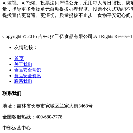
可监视、可托赖。投票法则严谨公允，采用每人每日限投、防
量，指导更多食物单元自动提拔办理程度。投票小法式功能不
提拔宣传更普遍、更深切。质量提拔不止步，食物平安记心间
Copyright © 2016 吉林QY千亿食品有限公司.All Rights Reserved
友情链接：
首页
关于我们
食品安全常识
食品安全资讯
联系我们
联系我们
地址：吉林省长春市宽城区兰家大街3468号
全国客服热线：400-680-7778
中部运营中心