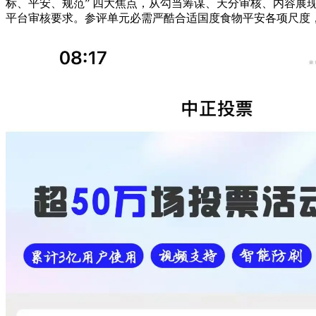
标、平安、规范” 四大焦点，从勾当筹谋、天分审核、内容展
平台审核要求。参评单元必需严酷合适国度食物平安各项尺度