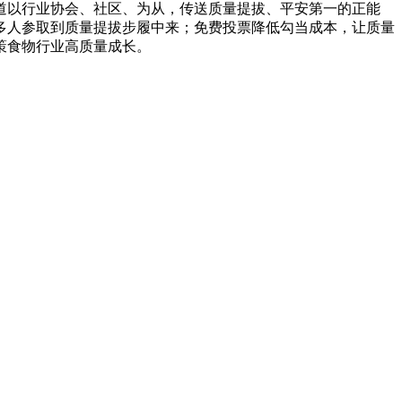
道以行业协会、社区、为从，传送质量提拔、平安第一的正能
多人参取到质量提拔步履中来；免费投票降低勾当成本，让质量
策食物行业高质量成长。