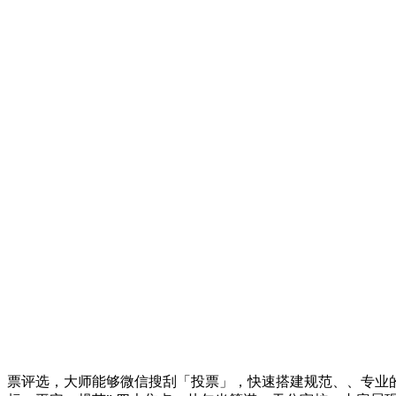
票评选，大师能够微信搜刮「投票」，快速搭建规范、、专业