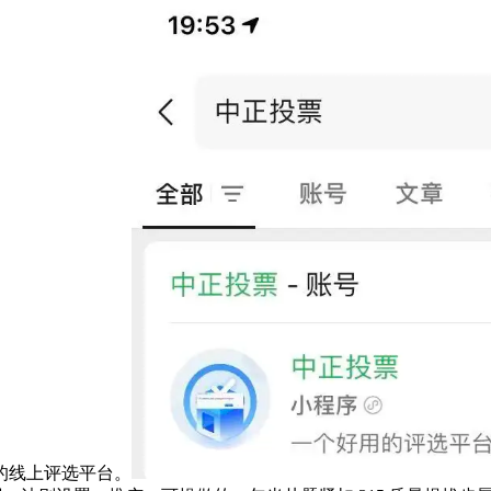
的线上评选平台。