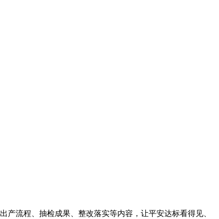
出产流程、抽检成果、整改落实等内容，让平安达标看得见、