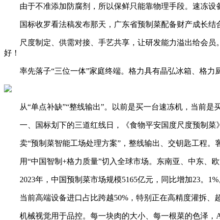
由于不准添加防腐剂，所以保鲜只能靠物理手段。速冻设备
国标收罗看法稿发布那天，广东省预制菜配备财产成长结合会
尺度制定、供需对接、手艺共享，让研发能力溢出给会员。
好！
率先落子“三位一体”家庭终端。格力具有晶弘冰箱、格力厨
从“单点补缺”“整线输出”。以前是买一台速冻机，当前是买
一、国标划下的三道红线日，《食物平安国度尺度预制菜》
卖“预制菜智能工场处理方案”，整线输出、交钥匙工程。客
用“中国智制+格力质量”切入全球市场。东南亚、中东、欧
2023年，中国预制菜市场规模5165亿元，同比增加23。1%。
当前高端设备进口占比跨越50%，特别正在高精度灌拆、超
机械视觉用于品控。每一块肉的大小、每一根菜的色泽，AI