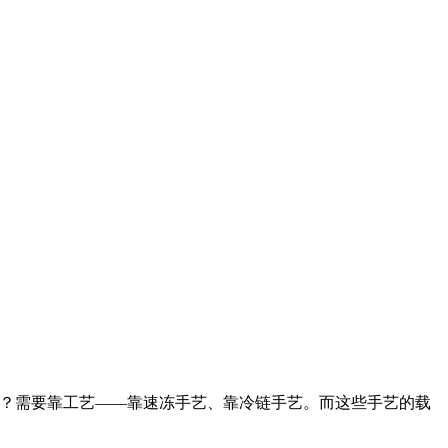
？需要靠工艺——靠速冻手艺、靠冷链手艺。而这些手艺的载