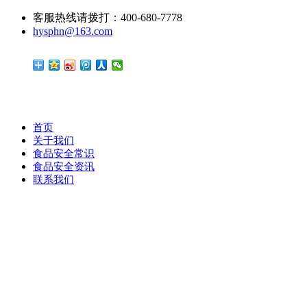
客服热线请拨打：400-680-7778
hysphn@163.com
首页
关于我们
食品安全常识
食品安全资讯
联系我们