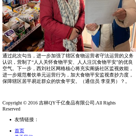
通过此次勾当，进一步加强了辖区食物运营者守法运营的义务
认识，营制了“人人关怀食物平安、人人注沉食物平安”的优良
空气。下一步，西刘社区网格核心将充实阐扬社区监视效能，
进一步规范餐饮单元运营行为，加大食物平安监视查抄力度，
保障辖区居平易近群众的饮食平安。（通信员 李亚男）？。
Copyright © 2016 吉林QY千亿食品有限公司.All Rights
Reserved
友情链接：
首页