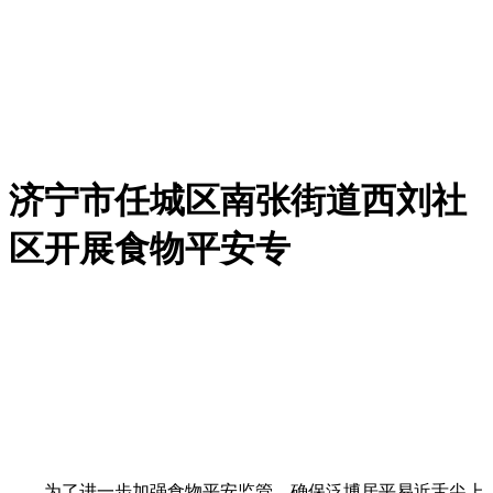
济宁市任城区南张街道西刘社
区开展食物平安专
为了进一步加强食物平安监管，确保泛博居平易近舌尖上