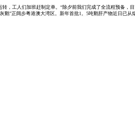
转，工人们加班赶制定单。“除夕前我们完成了全流程预备，目
灰鹅”正阔步粤港澳大湾区。新年首批1。5吨鹅肝产物近日已从烟