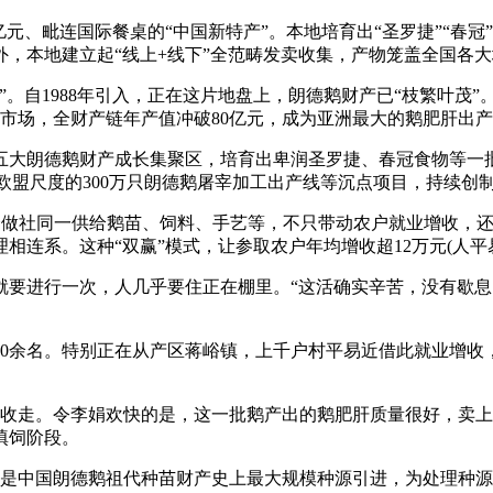
元、毗连国际餐桌的“中国新特产”。本地培育出“圣罗捷”“春冠
此外，本地建立起“线上+线下”全范畴发卖收集，产物笼盖全国各
。自1988年引入，正在这片地盘上，朗德鹅财产已“枝繁叶茂
七成市场，全财产链年产值冲破80亿元，成为亚洲最大的鹅肥肝出
朗德鹅财产成长集聚区，培育出卑润圣罗捷、春冠食物等一批
欧盟尺度的300万只朗德鹅屠宰加工出产线等沉点项目，持续创
合做社同一供给鹅苗、饲料、手艺等，不只带动农户就业增收，
连系。这种“双赢”模式，让参取农户年均增收超12万元(人平易
进行一次，人几乎要住正在棚里。“这活确实辛苦，没有歇息的
余名。特别正在从产区蒋峪镇，上千户村平易近借此就业增收，
收走。令李娟欢快的是，这一批鹅产出的鹅肥肝质量很好，卖上
填饲阶段。
，这是中国朗德鹅祖代种苗财产史上最大规模种源引进，为处理种源