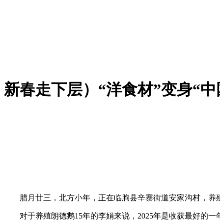
新春走下层）“洋食材”变身“中
腊月廿三，北方小年，正在临朐县辛寨街道安家沟村，养殖户
对于养殖朗德鹅15年的李娟来说，2025年是收获最好的一