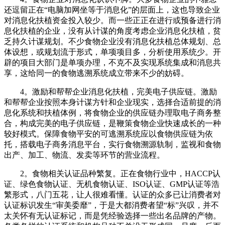
还逗留正在“电脑加网坐等于消息化”的层面上，这也导致企业
对消息化扶植资金投入较少。而一些正正在进行或预备进行消
息化扶植的企业，没有从计谋的角度考虑企业消息化扶植，贫
乏持久计谋规划。不少食物企业没有消息化扶植总体规划、总
体设想，或规划流于形式，单项项目多，分析使用系统少。开
辟的项目大部门是单项办理，不克不及实现系统集成和消息共
享，这给同一的食物逃溯系统成立带来不少的妨碍。
4。激励和帮帮企业消息化扶植，完美电子供应链。激励
和帮帮企业按照本身计谋方针和企业现实，选择合适前提的消
息化系统和扶植体例，将食物企业的供应链办理取电子商务整
合，构成完美的电子供应链，是鞭策食物企业快速成长的一种
较好模式。保障食物平安的可逃溯系统应以食物供应链为依
托，搭载电子商务消息平台，实行食物溯源轨制，监视和食物
出产、加工、物流、发卖等环节的营业流程。
2。食物相关认证品种繁复。正在食物行业中，HACCP认
证、绿色食物认证、无机食物认证、ISO认证、GMP认证等浩
繁形式，八门五花，让人很难看懂。认证的众多已让消费者对
认证标识发生“审美委靡”，于是大都消费者望“标”兴叹，并不
太关怀有无认证标记，而是凭经验选择一些出名品牌的产物。