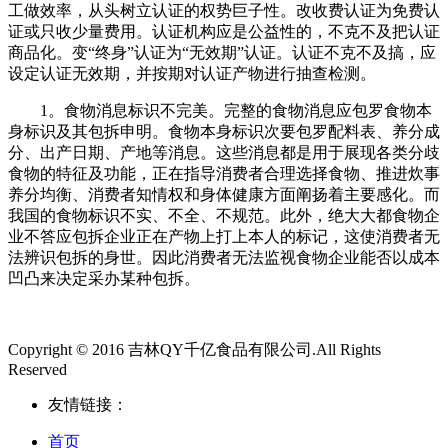
工做效率，从头树立认证的权势巨子性。改收费认证为免费认
证或只收少量费用。认证机构应是公益性的，不克不及把认证
商品化。变“终身”认证为“无效期”认证。认证不克不及搞，应
设定认证无效期，并按期对认证产物进行抽查检测。
1。食物消息标识不完美。完整的食物消息应包罗食物本
身标识及其包拆申明。食物本身标识次要包罗配料表、养分成
分、出产日期、产地等消息。这些消息都是用于展现各类分歧
食物的特征及功能，正在指导消费者合理选择食物、推进炊事
养分均衡、消费者知情权和身体健康方面阐扬着主要感化。而
我国的食物标识不实、不全、不规范。此外，绝大大都食物企
业不答应包拆企业正在产物上打上本人的标记，这使消费者无
法辨识包拆的身世。因此消费者无法监视食物企业能否以成本
凹凸来决定采办某种包拆。
Copyright © 2016 吉林QY千亿食品有限公司.All Rights
Reserved
友情链接：
首页