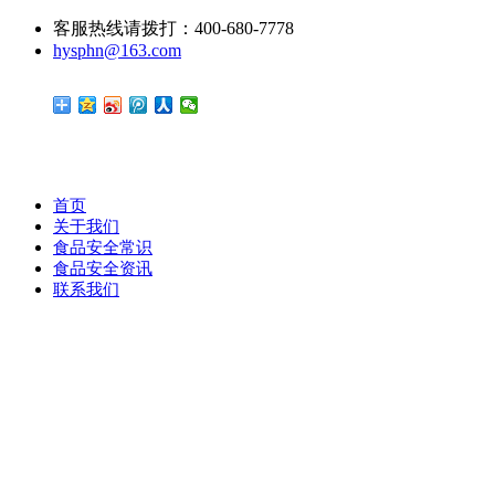
客服热线请拨打：400-680-7778
hysphn@163.com
首页
关于我们
食品安全常识
食品安全资讯
联系我们