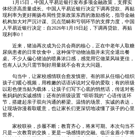
1月15日，中国人平易近银行发布多项金融政策，支撑实
体经济高质量成长。中国人平易近银行决定下调再贷款、再贴
现利率为更好阐扬布局性货泉政策东西的激励感化，指导金融
机构加大对严沉计谋、沉点范畴和亏弱环节的支撑力度，中国
人平易近银行决定：自2026年1月19日起，下调再贷款、再贴
现利率0！
近来，猪油再次成为公共会商的核心，正在中老年人取糖
尿病患者的日常饮食中，这种保守动物油脂并未完全退出餐
桌。不少人偏心猪油的喷鼻浓口感，感觉用它做菜风味更佳，
也有人认为只需节制好用量就不会有太大问题。
勾当中，让家校感情联合愈发慎密。有的班从任细心组织
孩子们暖心视频，用稚嫩的话语诉说对父母的爱取；有的班级
以彩色便当贴为载体，让孩子们写下心底的悄然话，传送对爸
爸妈妈的实诚感情；还有的班级设置 “听听我的” 心语传送环
节，搭建起亲子双向沟通的桥梁。温情的场景、实诚的表达，
让现场弥漫着取暖意，也让家长们更深切地读懂了孩子的心里
世界。
家校联袂，步履不断；教育齐心，将来可期。本次勾当不
只是一次教育的交换，更是一场感情的交融。临沂金盾小学将