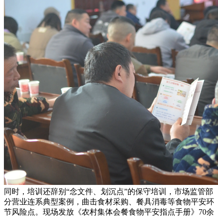
同时，培训还辞别“念文件、划沉点”的保守培训，市场监管部
分营业连系典型案例，曲击食材采购、餐具消毒等食物平安环
节风险点。现场发放《农村集体会餐食物平安指点手册》70余