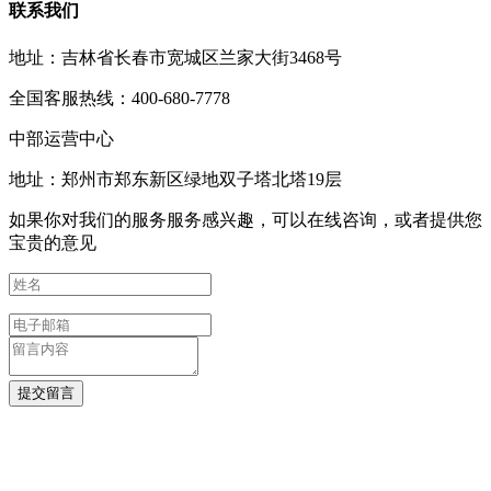
联系我们
地址：吉林省长春市宽城区兰家大街3468号
全国客服热线：400-680-7778
中部运营中心
地址：郑州市郑东新区绿地双子塔北塔19层
如果你对我们的服务服务感兴趣，可以在线咨询，或者提供您
宝贵的意见
提交留言