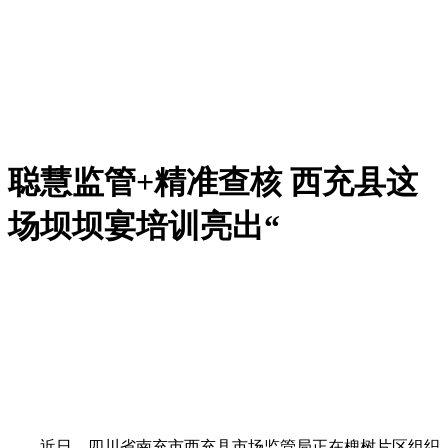
聪慧监管+精准查核 西充县这
场坝坝宴培训亮出“
近日，四川省南充市西充县市场监管局正在槐树片区组织