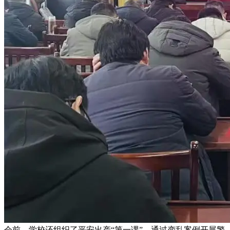
会前，学校还组织了平安出产“第一课”，通过变乱案例开展警