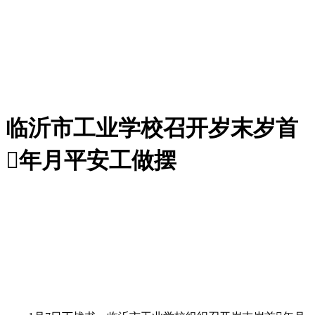
临沂市工业学校召开岁末岁首
年月平安工做摆