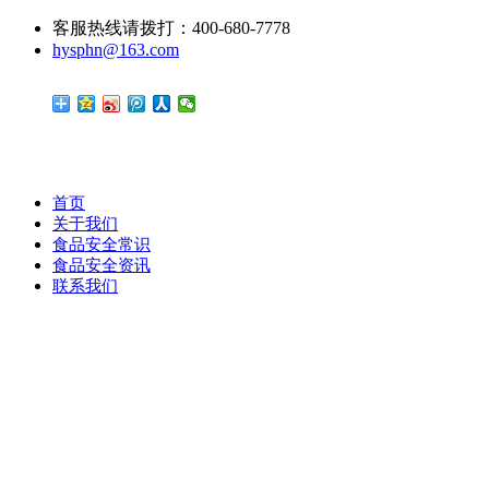
客服热线请拨打：400-680-7778
hysphn@163.com
首页
关于我们
食品安全常识
食品安全资讯
联系我们