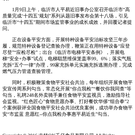
1月9日上午，临沂市人平易近旧事办公室召开临沂市“高
质量完成‘十四五’规划”系列从题旧事发布会第十八场，引见
临沂市“十四五”期间市场监管事业的成长成效，并回覆记者提
问。
正在设备平安方面，开展特种设备平安治标攻坚三年步
履，规范特种设备登记查验办理，鞭策正在用特种设备“应登
尽登”“应检尽检”；出台《临沂市电梯平安条例》，开展电
梯“安全+办事”试点，电梯聪慧维保笼盖率99。6%；落实气瓶
充拆“五个一律”办理，99家充拆单元实施充拆逃溯办理，完成
燃气压力管道查验管理。
同时，积极鞭策食物平安社会共治，每年组织开展食物平
安宣传周系列勾当，常态化开展“你点我检”“餐饮你我同查”等
勾当，礼聘248名外卖骑手兼任食物平安监视员，激励指导社
会监视。“红色匠心”食物意愿办事、打好餐饮华侈“组合拳”2
个案例获评全国食物平安社会共治优良案例，成功举办食物平
安“市监蓝 意愿红--你点我检办事惠平易近生”勾当。