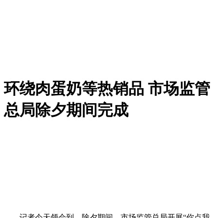
环绕肉蛋奶等热销品 市场监管
总局除夕期间完成
记者今天领会到，除夕期间，市场监管总局开展“你点我