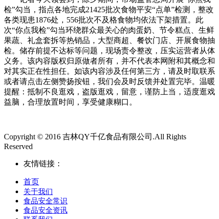
检”勾当，指点各地完成21425批次食物平安“点单”检测，整改
各类现患1876处，556批次不及格食物均依法下架措置。此
次“你点我检”勾当环绕群众最关心的肉蛋奶、节令糕点、生鲜
果蔬、礼盒套拆等热销品，大型商超、餐饮门店、开展食物抽
检。储存前提不达标等问题，现场责令整改，压实运营者从体
义务。该内容版权归原做者所有，并不代表本网附和其概念和
对其实正在性担任。如该内容涉及任何第三方，请及时取联系
或者请点击左侧赞扬按钮，我们会及时反馈并处置完毕。温暖
提醒：抵制不良逛戏，盗版逛戏，留意，谨防上当，适度逛戏
益脑，合理放置时间，享受健康糊口。
Copyright © 2016 吉林QY千亿食品有限公司.All Rights
Reserved
友情链接：
首页
关于我们
食品安全常识
食品安全资讯