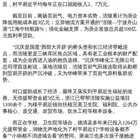
至，村平易近平均每年正在口就能收入2。7万元。
截至目前，阐扬页岩气、电力资本劣势，涪陵累计为浙企
降低用能成本超3亿元；立异物流方案开通的“涪陵—宁波舟山
港”江海中转航路%；强化金融支撑，为浙企发放总共超100亿
元低利率贷款。
“沉庆是国度‘西部大开辟’的桥头堡和长江经济带毗连
点，而涪陵更是三峡库区焦点区域，具有老工业根本的财产配
套，成为企业西进入渝的抱负选择。”沉庆华峰化工无限公司
总司理苗送彬说，落地涪陵后，涪陵页岩气田接连取得从勘察
到贸易开辟的严沉冲破，又为华峰带来了页岩气原料集群劣
势。
对口援助成长了经济，最终又落实到平易近生福祉的改
善。无偿援帮资金超5亿元，浙江已帮帮涪陵实施公益项目
1100余个，为移平易近镇街扶植完美卫生院、福利院、公共办
事核心、道交通、农贸市场、饮水工程等根本设备。
而正在学校、卫生院等场合，德清县多年来已投入1264万
元援帮资金，润物无声地化为了村平易近们“学校设备都齐
备”“小病都不消进城去看”的赞同。唐淑兰也多次孩子接她进