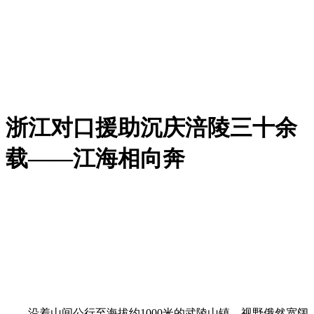
浙江对口援助沉庆涪陵三十余
载——江海相向奔
沿着山间公行至海拔约1000米的武陵山镇，视野俄然宽阔