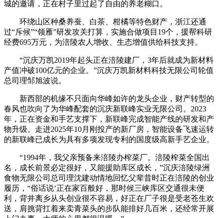
城的邀请，正在村子里过起了自由的养老糊口。
环绕山区种桑养蚕、白茶、柑橘等特色财产，浙江还通
过“斥候”“领雁”研发攻关打算，实施合做项目19个，援帮科研
经费695万元，为涪陵农人增收、生态增值供给科技支持。
“沉庆万凯2019年起头正在涪陵建厂，3年后就成为新材料
产值冲破100亿元的企业。”沉庆万凯新材料科技无限公司轮值
总司理邹旭波说。
新西部的机缘不只面向华峰如许的龙头企业，财产转型的
春风也吹向了为华峰配套的沉庆新联峰实业无限公司。2023
年，正在资金和手艺支撑下，新联峰完成智能产线的研发和产
物升级。走进2025年10月刚投产的新厂房，智能设备飞速运转
的新联峰已成长为具有多项发现专利的国度级高新手艺企业。
“1994年，我父亲预备来涪陵办榨菜厂。涪陵榨菜全国出
名，成长前景必定很好，又能援助库区成长，”沉庆涪陵绿洲
食物无限公司总司理沈建动情地回忆父辈昔时正在涪陵的创业
履历，“俗话说‘正在家百般好，那时候三峡库区交通很未便
利，背井离乡从头创业很不容易，好正在厂子很是受老苍生欢
送，肩挑背扛着来卖青菜头的步队能排好几百米，还经常开展