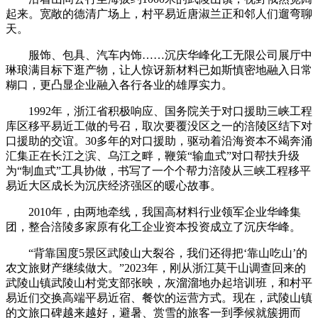
起来。宽敞的德清广场上，村平易近唐淑兰正和邻人们遛弯聊
天。
服饰、包具、汽车内饰……沉庆华峰化工无限公司展厅中
琳琅满目标下逛产物，让人惊讶新材料已如斯慎密地融入日常
糊口，更凸显企业融入各行各业的雄厚实力。
1992年，浙江省积极响应、国务院关于对口援助三峡工程
库区移平易近工做的号召，取次要覆没区之一的涪陵区结下对
口援助的交谊。30多年的对口援助，驱动着沿海资本不竭奔涌
汇集正在长江之滨、乌江之畔，鞭策“输血式”对口帮扶升级
为“制血式”工具协做，书写了一个个帮力涪陵从三峡工程移平
易近大区成长为沉庆经济强区的暖心故事。
2010年，由两地牵线，我国高材料行业领军企业华峰集
团，整合涪陵多家原有化工企业资本投资成立了沉庆华峰。
“背靠国度5景区武陵山大裂谷，我们还得把‘靠山吃山’的
农文旅财产继续做大。”2023年，刚从浙江莫干山调查回来的
武陵山镇武陵山村党支部张映，灰溜溜地办起培训班，和村平
易近们交换高端平易近宿、餐饮的运营方式。现在，武陵山镇
的文旅口碑越来越好，避暑、赏雪的旅客一到季候就簇拥而