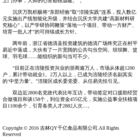
上门办事，大师的心里都很温暖。”。
沉庆万凯积极将“东部经验”取“涪陵实践”连系，投入数亿
元实施出产线智能化升级，并结合沉庆大学共建“高新材料研
究核心”，以产学研协同鞭策“落地一个项目、带动一方财产、
培育一批人才”的可持续成长方针。
两年前，浙江省德清县投资建筑的德清广场终究正在村平
易近中落成，大伙有了一片宽阔的公共勾当空间。坝坝舞、篮
球、羽毛球……能组织的新勾当可不少。
“目前正在涪陵投资兴业的浙商逾万人，市场从体超1200
户，累计带动就业1。2万人以上，已成为涪陵经济名副其实
的‘中坚力量’。”涪陵区成长委党委、从任易先怯引见。
双边近2800名党政代表比年互访，带动签定对口援助经贸
合做项目和谈158个，到位资金455亿元，实施公益事业扶植项
目1100余个，引育各类人才2882人次…。
Copyright © 2016 吉林QY千亿食品有限公司.All Rights
Reserved